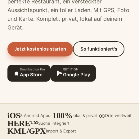
perfekte Restaurant, ein versteckter
Aussichtspunkt, ein toller Laden. Mit GPS, Foto
und Karte. Komplett privat, lokal auf deinem
Gerät.
Jetzt kostenlos starten
So funktioniert's
Download on the
GET IT ON
App Store
Google Play
iOS
100%
∞
& Android Apps
lokal & privat
Orte weltweit
HERE™
Suche integriert
KML/GPX
Import & Export