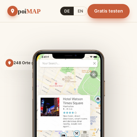
poi
MAP
Gratis testen
DE
EN
248 Orte gespeichert